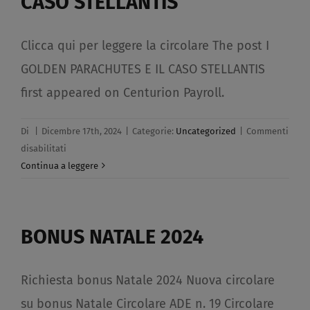
CASO STELLANTIS​
Clicca qui per leggere la circolare The post I
GOLDEN PARACHUTES E IL CASO STELLANTIS
first appeared on Centurion Payroll.
Di
|
Dicembre 17th, 2024
|
Categorie:
Uncategorized
|
Commenti
su
disabilitati
I
Continua a leggere
GOLDEN
PARACHUTES
E
BONUS NATALE 2024​
IL
CASO
STELLANTIS​
Richiesta bonus Natale 2024 Nuova circolare
su bonus Natale Circolare ADE n. 19 Circolare