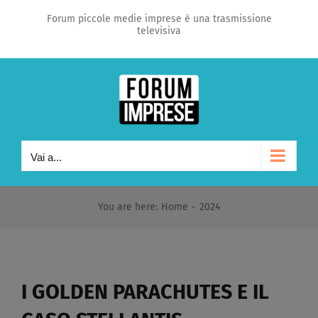
Salta
Forum piccole medie imprese è una trasmissione
televisiva
al
contenuto
Vai a...
You are here
:
Home
-
2024
I GOLDEN PARACHUTES E IL