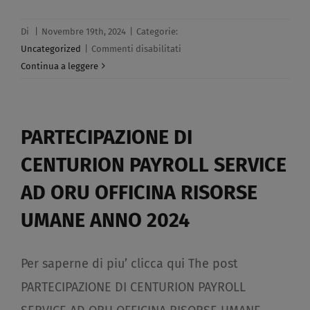
Di
|
Novembre 19th, 2024
|
Categorie:
su
Uncategorized
|
Commenti disabilitati
Circolaredi
Continua a leggere
aggiornamento
sul
bonus
PARTECIPAZIONE DI
Natale​
CENTURION PAYROLL SERVICE
AD ORU OFFICINA RISORSE
UMANE ANNO 2024​
Per saperne di piu’ clicca qui The post
PARTECIPAZIONE DI CENTURION PAYROLL