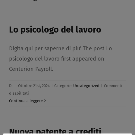
Natale​
Lo psicologo del lavoro​
Digita qui per saperne di piu’ The post Lo
psicologo del lavoro first appeared on
Centurion Payroll.
Di
|
Ottobre 21st, 2024
|
Categorie:
Uncategorized
|
Commenti
su
disabilitati
Lo
Continua a leggere
psicologo
del
lavoro​
Nuova patente a crediti​