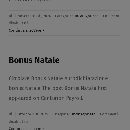
Di
|
Novembre 7th, 2024
|
Categorie:
Uncategorized
|
Commenti
su
disabilitati
Circolare
Continua a leggere
n.
20
Agenzia
Bonus Natale​
delle
Entrate​
Circolare Bonus Natale Autodichiarazione
bonus Natale The post Bonus Natale first
appeared on Centurion Payroll.
Di
|
Ottobre 21st, 2024
|
Categorie:
Uncategorized
|
Commenti
su
disabilitati
Bonus
Continua a leggere