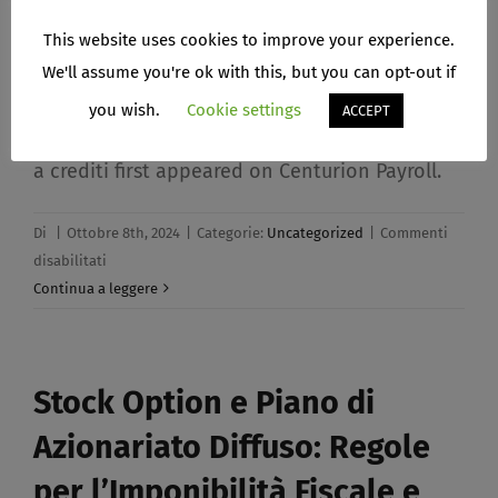
This website uses cookies to improve your experience.
Circolare INL N. 4 del 23.09.2024 Patente a
We'll assume you're ok with this, but you can opt-out if
punti circolare CENTURION Ispettorato
you wish.
Cookie settings
ACCEPT
nazionale del lavoro The post Nuova patente
a crediti first appeared on Centurion Payroll.
Di
|
Ottobre 8th, 2024
|
Categorie:
Uncategorized
|
Commenti
su
disabilitati
Nuova
Continua a leggere
patente
a
crediti​
Stock Option e Piano di
Azionariato Diffuso: Regole
per l’Imponibilità Fiscale e