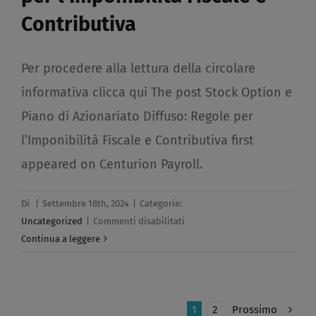
Contributiva​
Per procedere alla lettura della circolare
informativa clicca qui The post Stock Option e
Piano di Azionariato Diffuso: Regole per
l’Imponibilità Fiscale e Contributiva first
appeared on Centurion Payroll.
Di
|
Settembre 18th, 2024
|
Categorie:
su
Uncategorized
|
Commenti disabilitati
Stock
Continua a leggere
Option
e
Piano
di
1
2
Prossimo