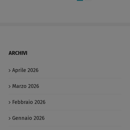
Azionariato
Diffuso:
Regole
per
l’Imponibilità
Fiscale
e
ARCHIVI
Contributiva​
Aprile 2026
Marzo 2026
Febbraio 2026
Gennaio 2026