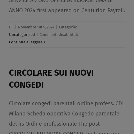
SERVICE AD ORU OFFICINA RISORSE UMANE
ANNO 2024 first appeared on Centurion Payroll.
Di
|
Novembre 18th, 2024
|
Categorie:
su
Uncategorized
|
Commenti disabilitati
PARTECIPAZIONE
Continua a leggere
DI
CENTURION
PAYROLL
CIRCOLARE SUI NUOVI
SERVICE
AD
CONGEDI​
ORU
OFFICINA
RISORSE
Circolare congedi parentali ordine profess. CDL
UMANE
Milano Scheda operativa Congedo parentale
ANNO
del ns Ordine professionale The post
2024​
CIRCOLARE SUI NUOVI CONGEDI first appeared