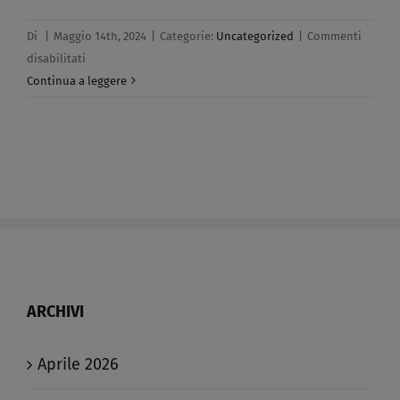
Di
|
Maggio 14th, 2024
|
Categorie:
Uncategorized
|
Commenti
su
disabilitati
Maternita’
Continua a leggere
e
paternita’​
ARCHIVI
Aprile 2026