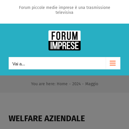
Salta
Forum piccole medie imprese è una trasmissione
televisiva
al
contenuto
Vai a...
You are here
:
Home
-
2024
-
Maggio
WELFARE AZIENDALE​