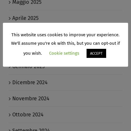
Maggio 2025
Aprile 2025
Marzo 2025
This website uses cookies to improve your experience.
We'll assume you're ok with this, but you can opt-out if
Febbraio 2025
you wish.
Cookie settings
ACCEPT
Gennaio 2025
Dicembre 2024
Novembre 2024
Ottobre 2024
Settembre 2024