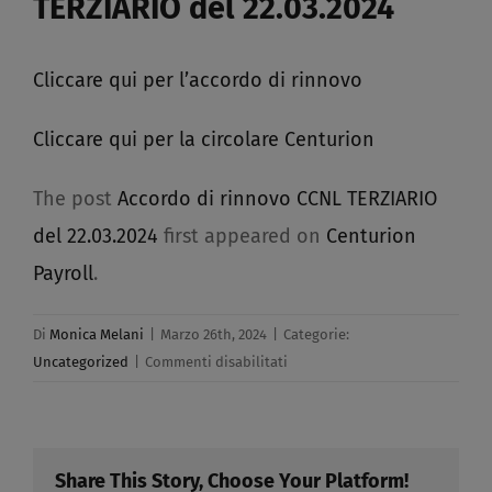
TERZIARIO del 22.03.2024​
Cliccare qui per l’accordo di rinnovo
Cliccare qui per la circolare Centurion
The post
Accordo di rinnovo CCNL TERZIARIO
del 22.03.2024
first appeared on
Centurion
Payroll
.
Di
Monica Melani
|
Marzo 26th, 2024
|
Categorie:
su
Uncategorized
|
Commenti disabilitati
Accordo
di
rinnovo
CCNL
Share This Story, Choose Your Platform!