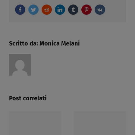
TERZIARIO
Facebook
Twitter
Reddit
LinkedIn
Tumblr
del
Pinterest
Vk
22.03.2024​
Scritto da:
Monica Melani
Post correlati