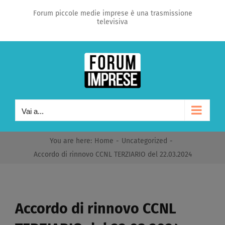
Salta
Forum piccole medie imprese è una trasmissione
televisiva
al
contenuto
Vai a...
You are here
:
Home
-
Uncategorized
-
Accordo di rinnovo CCNL TERZIARIO del 22.03.2024​
Accordo di rinnovo CCNL