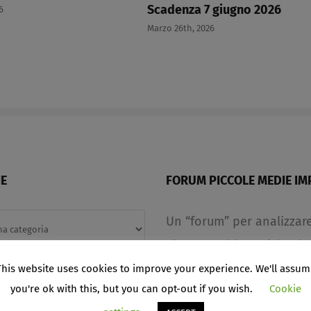
Scadenza 7 giugno 2026​
Marzo 26th, 2026
E
FORUM PICCOLE MEDIE IM
Un “forum” per analizzar
alcune problematiche de
piccole e medie imprese,
This website uses cookies to improve your experience. We'll assum
anche delle medie e gran
you're ok with this, but you can opt-out if you wish.
Cookie