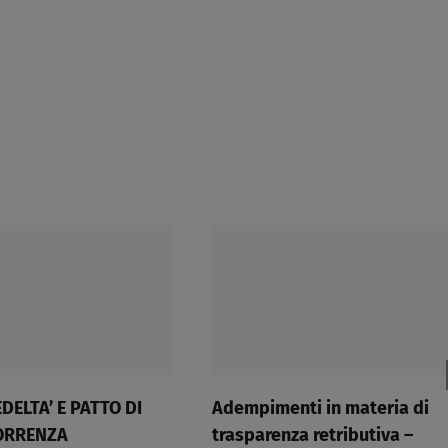
aggiornamento
della
Fondazione
Consulenti
del
lavoro
di
Milano,
sui
congedi
parentali.​
 PATTO DI
Adempimenti in materia di
trasparenza retributiva –