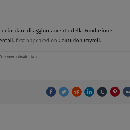
a, la circolare di aggiornamento della Fondazione
entali.
first appeared on
Centurion Payroll
.
su
Commenti disabilitati
Si
invia
a
tutta
Facebook
Twitter
Reddit
LinkedIn
Tumblr
Pintere
la
spettabile
clientela,
la
circolare
di