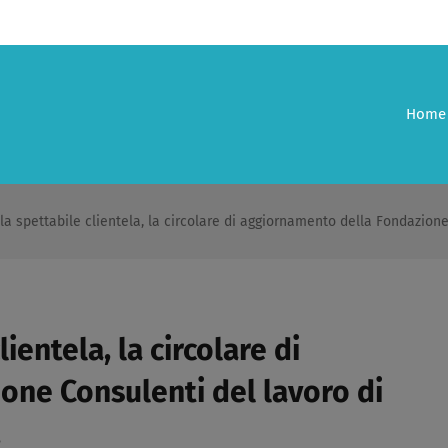
Home
a la spettabile clientela, la circolare di aggiornamento della Fondazione
lientela, la circolare di
one Consulenti del lavoro di
​