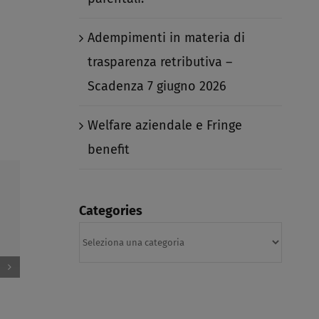
Adempimenti in materia di
trasparenza retributiva –
Scadenza 7 giugno 2026​
Welfare aziendale e Fringe
benefit​
Categories
Categories
Welfare aziendale e Fringe
Detassazione al 5
benefit​
aumenti retributiv