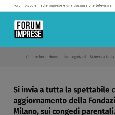
Salta
Forum piccole medie imprese è una trasmissione televisiva
al
contenuto
You are here
:
Home
-
Uncategorized
-
Si invia a tutt
Si invia a tutta la spettabile c
aggiornamento della Fondazi
Milano, sui congedi parentali.