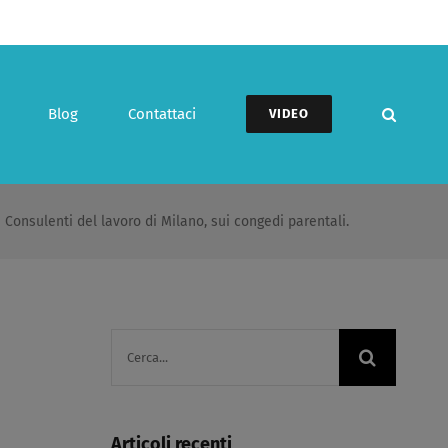
Blog
Contattaci
VIDEO
 Consulenti del lavoro di Milano, sui congedi parentali.​
Cerca
per:
Articoli recenti