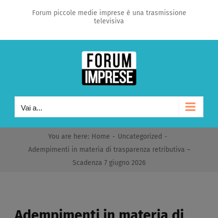
Salta
Forum piccole medie imprese è una trasmissione
televisiva
al
contenuto
Vai a...
You are here
:
Home
-
Uncategorized
-
Adempimenti in materia di trasparenza retributiva –
Scadenza 7 giugno 2026​
Adempimenti in materia di