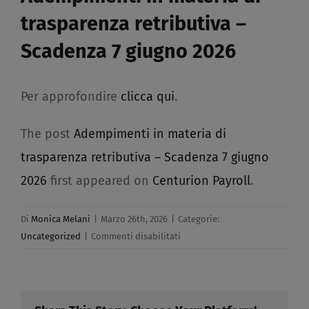
trasparenza retributiva –
Scadenza 7 giugno 2026​
Per approfondire
clicca qui
.
The post
Adempimenti in materia di
trasparenza retributiva – Scadenza 7 giugno
2026
first appeared on
Centurion Payroll
.
Di
Monica Melani
|
Marzo 26th, 2026
|
Categorie:
su
Uncategorized
|
Commenti disabilitati
Adempimenti
in
materia
di