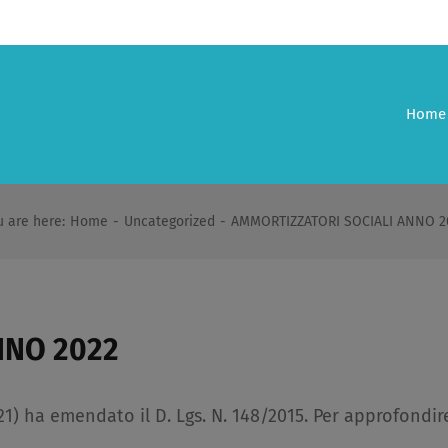
Home
u are here
:
Home
-
Uncategorized
-
AMMORTIZZATORI SOCIALI ANNO 2
NNO 2022
21) ha emendato il D. Lgs. N. 148/2015. Per approfondir