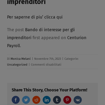
imprenditori
Per saperne di piu’ clicca qui
The post
Bando di interesse per gli
imprenditori
first appeared on
Centurion
Payroll
.
Di
Monica Melani
|
Novembre 7th, 2023
|
Categorie:
su
Uncategorized
|
Commenti disabilitati
Bando
di
interesse
per
Share This Story, Choose Your Platform!
gli
Facebook
Twitter
Reddit
LinkedIn
Tumblr
imprenditori
Pinterest
Vk