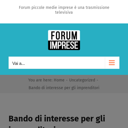
Salta
Forum piccole medie imprese è una trasmissione
televisiva
al
contenuto
Vai a...
You are here
:
Home
-
Uncategorized
-
Bando di interesse per gli imprenditori
Bando di interesse per gli