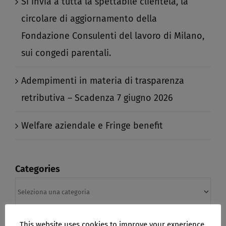
Si invia a tutta la spettabile clientela, la
circolare di aggiornamento della
Fondazione Consulenti del lavoro di Milano,
sui congedi parentali.​
Adempimenti in materia di trasparenza
retributiva – Scadenza 7 giugno 2026​
Welfare aziendale e Fringe benefit​
Categories
Categories
This website uses cookies to improve your experience.