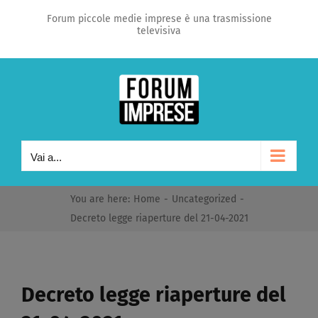
Salta
Forum piccole medie imprese è una trasmissione
televisiva
al
contenuto
Vai a...
You are here
:
Home
-
Uncategorized
-
Decreto legge riaperture del 21-04-2021
Decreto legge riaperture del