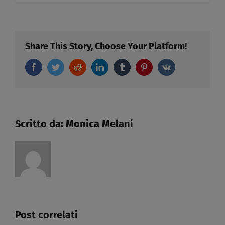
Decreto
legge
riaperture
del
Share This Story, Choose Your Platform!
21-
Facebook
Twitter
Reddit
LinkedIn
Tumblr
04-
Pinterest
Vk
2021
Scritto da:
Monica Melani
Post correlati