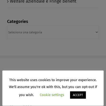
Welfare aziendale e Fringe benefit​
Categories
Categories
This website uses cookies to improve your experience.
ARCHIVI
We'll assume you're ok with this, but you can opt-out if
Aprile 2026
you wish.
Cookie settings
ACCEPT