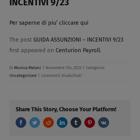
INCENTIVI 9/23
Per saperne di piu’ cliccare qui
The post
GUIDA ASSUNZIONI – INCENTIVI 9/23
first appeared on
Centurion Payroll
.
Di
Monica Melani
|
Novembre 7th, 2023
|
Categorie:
su
Uncategorized
|
Commenti disabilitati
GUIDA
ASSUNZIONI
–
INCENTIVI
Share This Story, Choose Your Platform!
9/23
Facebook
Twitter
Reddit
LinkedIn
Tumblr
Pinterest
Vk