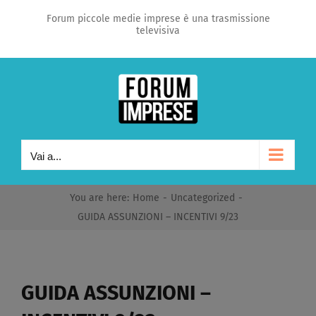
Salta
Forum piccole medie imprese è una trasmissione
televisiva
al
contenuto
Vai a...
You are here
:
Home
-
Uncategorized
-
GUIDA ASSUNZIONI – INCENTIVI 9/23
GUIDA ASSUNZIONI –