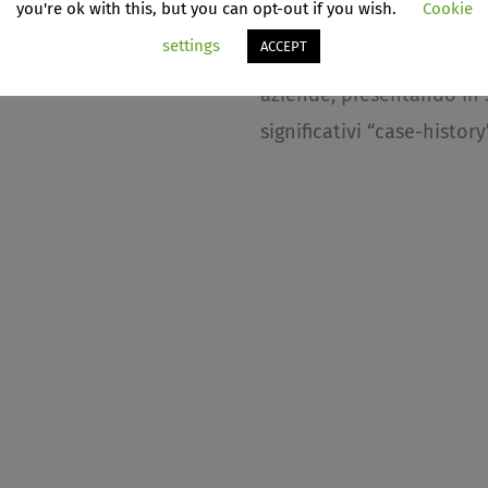
you're ok with this, but you can opt-out if you wish.
Cookie
piccole e medie imprese,
settings
ACCEPT
anche delle medie e gran
aziende, presentando in 
significativi “case-history”