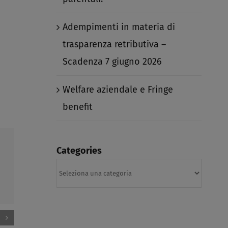
Adempimenti in materia di
trasparenza retributiva –
Scadenza 7 giugno 2026​
Welfare aziendale e Fringe
benefit​
Categories
Categories
Adempimenti in materia di
Welfare a