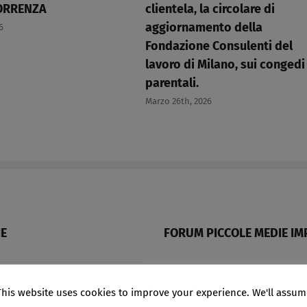
RRENZA​
clientela, la circolare di
aggiornamento della
6
Fondazione Consulenti del
lavoro di Milano, sui congedi
parentali.​
Marzo 26th, 2026
E
FORUM PICCOLE MEDIE IM
Un “forum” per analizzar
This website uses cookies to improve your experience. We'll assum
alcune problematiche de