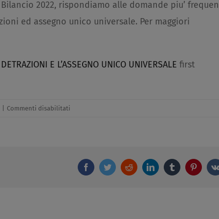
i Bilancio 2022, rispondiamo alle domande piu’ frequen
zioni ed assegno unico universale. Per maggiori
E DETRAZIONI E L’ASSEGNO UNICO UNIVERSALE
first
su
|
Commenti disabilitati
IL
TRATTAMENTO
INTEGRATIVO
IRPEF,
Facebook
Twitter
Reddit
LinkedIn
Tumblr
Pintere
LE
DETRAZIONI
E
L’ASSEGNO
UNICO