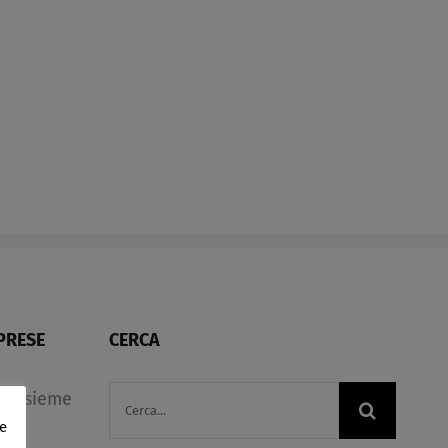
trasparenza retributiva –
benefit​
Scadenza 7 giugno 2026​
Marzo 17th, 
Marzo 26th, 2026
PRESE
CERCA
Cerca
e insieme
e
per:
lle