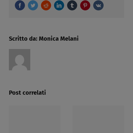
Facebook
Twitter
Reddit
LinkedIn
Tumblr
IL
Pinterest
Vk
D.LGS
66/2003​
Scritto da:
Monica Melani
Post correlati