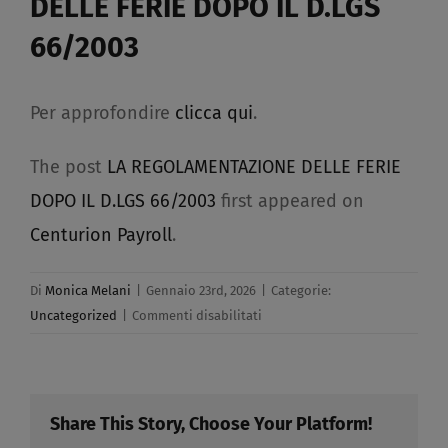
DELLE FERIE DOPO IL D.LGS
66/2003​
Per approfondire
clicca qui
.
The post
LA REGOLAMENTAZIONE DELLE FERIE
DOPO IL D.LGS 66/2003
first appeared on
Centurion Payroll
.
Di
Monica Melani
|
Gennaio 23rd, 2026
|
Categorie:
su
Uncategorized
|
Commenti disabilitati
LA
REGOLAMENTAZIONE
DELLE
FERIE
Share This Story, Choose Your Platform!
DOPO