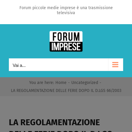
Salta
Forum piccole medie imprese è una trasmissione
televisiva
al
contenuto
Vai a...
You are here
:
Home
-
Uncategorized
-
LA REGOLAMENTAZIONE DELLE FERIE DOPO IL D.LGS 66/2003​
LA REGOLAMENTAZIONE