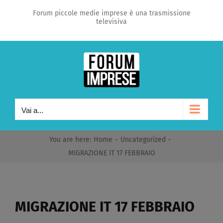
Salta
Forum piccole medie imprese è una trasmissione
televisiva
al
contenuto
Vai a...
You are here
:
Home
-
Uncategorized
-
MIGRAZIONE IT 17 FEBBRAIO​
MIGRAZIONE IT 17 FEBBRAIO​