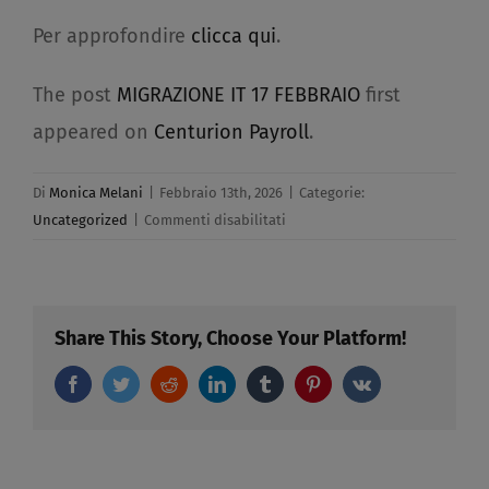
Per approfondire
clicca qui
.
The post
MIGRAZIONE IT 17 FEBBRAIO
first
appeared on
Centurion Payroll
.
Di
Monica Melani
|
Febbraio 13th, 2026
|
Categorie:
su
Uncategorized
|
Commenti disabilitati
MIGRAZIONE
IT
17
FEBBRAIO​
Share This Story, Choose Your Platform!
Facebook
Twitter
Reddit
LinkedIn
Tumblr
Pinterest
Vk