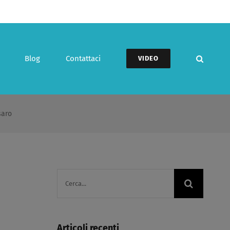
Blog
Contattaci
VIDEO
saro
Cerca
per:
Articoli recenti