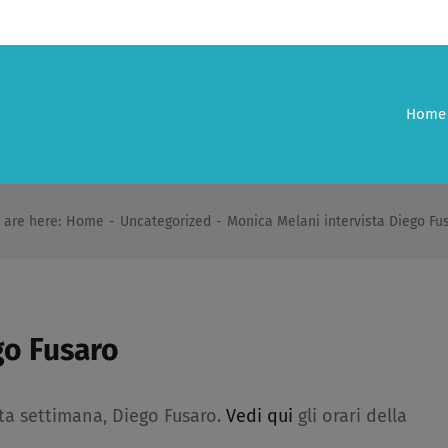
Home
 are here
:
Home
-
Uncategorized
-
Monica Melani intervista Diego Fu
go Fusaro
ta settimana, Diego Fusaro.
Vedi qui
gli orari della