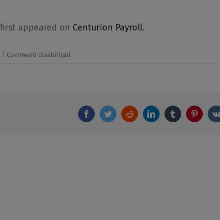
first appeared on
Centurion Payroll
.
su
|
Commenti disabilitati
Monica
Melani
intervista
Diego
Facebook
Twitter
Reddit
LinkedIn
Tumblr
Pintere
Fusaro