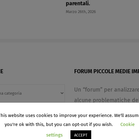
parentali.​
Marzo 26th, 2026
E
FORUM PICCOLE MEDIE IM
Un “forum” per analizzar
alcune problematiche de
piccole e medie imprese,
This website uses cookies to improve your experience. We'll assum
anche delle medie e gran
you're ok with this, but you can opt-out if you wish.
Cookie
aziende, presentando in 
settings
ACCEPT