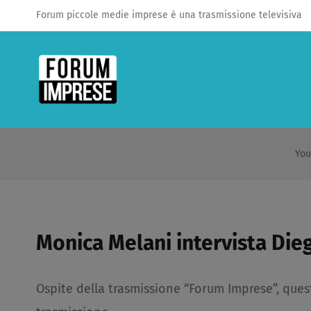
Salta
Forum piccole medie imprese è una trasmissione televisiva
al
contenuto
You
Monica Melani intervista Die
Ospite della trasmissione “Forum Imprese”, ques