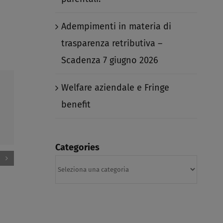
Adempimenti in materia di
trasparenza retributiva –
Scadenza 7 giugno 2026​
Welfare aziendale e Fringe
benefit​
Categories
Adempimenti in materia di
Welfare a
Categories
trasparenza retributiva –
benefit​
Scadenza 7 giugno 2026​
Marzo 17th, 
Marzo 26th, 2026