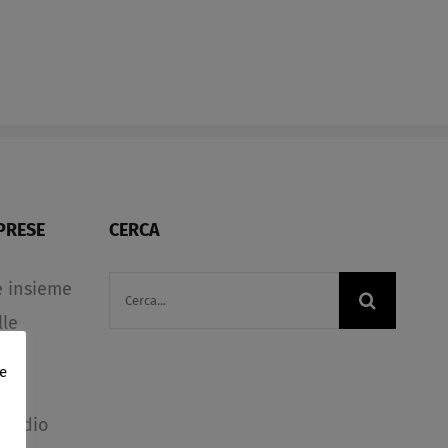
PRESE
CERCA
Cerca
e insieme
per:
lle
 ma
e
di
studio