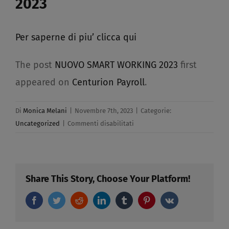
2023
Per saperne di piu’ clicca qui
The post
NUOVO SMART WORKING 2023
first
appeared on
Centurion Payroll
.
Di
Monica Melani
|
Novembre 7th, 2023
|
Categorie:
su
Uncategorized
|
Commenti disabilitati
NUOVO
SMART
WORKING
2023
Share This Story, Choose Your Platform!
Facebook
Twitter
Reddit
LinkedIn
Tumblr
Pinterest
Vk