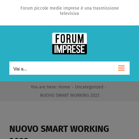
Salta
Forum piccole medie imprese è una trasmissione
televisiva
al
contenuto
Vai a...
You are here
:
Home
-
Uncategorized
-
NUOVO SMART WORKING 2023
NUOVO SMART WORKING