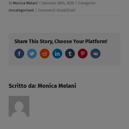
Di
Monica Melani
|
Gennaio 26th, 2026
|
Categorie:
su
Uncategorized
|
Commenti disabilitati
QUALI
CERTIFICATI
MEDICI
POSSONO
Share This Story, Choose Your Platform!
ESSERE
Facebook
Twitter
Reddit
LinkedIn
Tumblr
ACCETTATI
Pinterest
Vk
CONTESTUALMENTE
ALL’OBBLIGO
DI
INSERIMENTO
Scritto da:
Monica Melani
NEL
MODELLO
UNIEMENS​