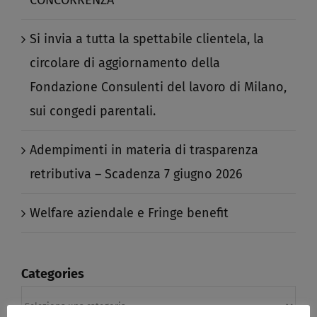
CONCORRENZA​
Si invia a tutta la spettabile clientela, la
circolare di aggiornamento della
Fondazione Consulenti del lavoro di Milano,
sui congedi parentali.​
Adempimenti in materia di trasparenza
retributiva – Scadenza 7 giugno 2026​
Welfare aziendale e Fringe benefit​
Categories
Categories