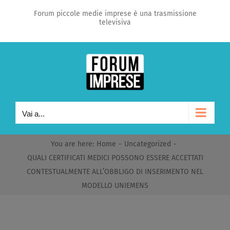
Salta
Forum piccole medie imprese è una trasmissione
televisiva
al
contenuto
Vai a...
You are here
:
Home
-
Uncategorized
-
QUALI CERTIFICATI MEDICI POSSONO ESSERE ACCETTATI
CONTESTUALMENTE ALL’OBBLIGO DI INSERIMENTO NEL
MODELLO UNIEMENS​