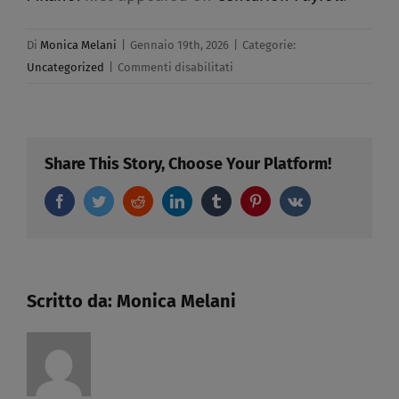
Di
Monica Melani
|
Gennaio 19th, 2026
|
Categorie:
su
Uncategorized
|
Commenti disabilitati
Siamo
lieti
di
diffondere
Share This Story, Choose Your Platform!
la
Facebook
Twitter
Reddit
LinkedIn
Tumblr
circolare
Pinterest
Vk
sulla
Legge
di
bilancio
Scritto da:
Monica Melani
2026,
preparata
dalla
fondazione