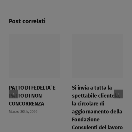
dei
consulenti
del
Post correlati
lavoro
di
Milano.​
PATTO DI FEDELTA’ E
Si invia a tutta la
PATTO DI NON
spettabile clientela,
CONCORRENZA​
la circolare di
aggiornamento della
Marzo 30th, 2026
Fondazione
Consulenti del lavoro